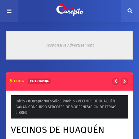
Responsive Advertisement
TICKER
#ALERTAROJA
HASTA 37° ESTE MARTES: EMITEN ALERTA ROJA POR ALTAS
TEMPERATURAS EN ZONA CENTRAL
Inicio
#CureptoNoEsSóloElPueblo
VECINOS DE HUAQUÉN
GANAN CONCURSO SERCOTEC DE MODERNIZACIÓN DE FERIAS
LIBRES
VECINOS DE HUAQUÉN