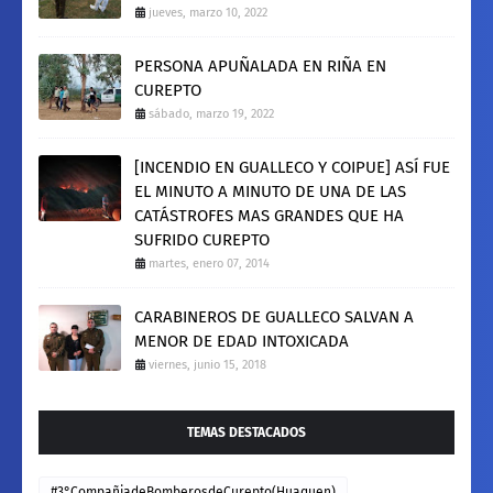
jueves, marzo 10, 2022
PERSONA APUÑALADA EN RIÑA EN
CUREPTO
sábado, marzo 19, 2022
[INCENDIO EN GUALLECO Y COIPUE] ASÍ FUE
EL MINUTO A MINUTO DE UNA DE LAS
CATÁSTROFES MAS GRANDES QUE HA
SUFRIDO CUREPTO
martes, enero 07, 2014
CARABINEROS DE GUALLECO SALVAN A
MENOR DE EDAD INTOXICADA
viernes, junio 15, 2018
TEMAS DESTACADOS
#3°CompañiadeBomberosdeCurepto(Huaquen)