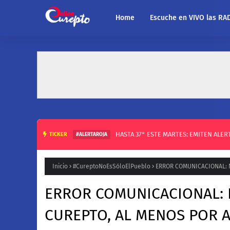
Home
Escuche en VIVO las RA
HASTA 37° ESTE MARTES: EMITEN ALE
TICKER
#ALERTAROJA
Inicio
#CureptoNoEsSóloElPueblo
ERROR COMUNICACIONAL: 
ERROR COMUNICACIONAL: 
CUREPTO, AL MENOS POR