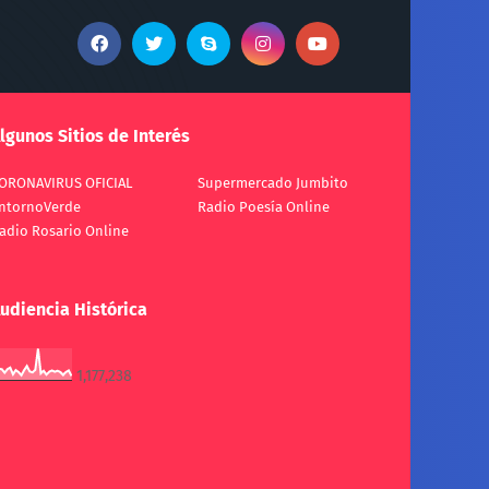
lgunos Sitios de Interés
ORONAVIRUS OFICIAL
Supermercado Jumbito
ntornoVerde
Radio Poesía Online
adio Rosario Online
udiencia Histórica
1,177,238