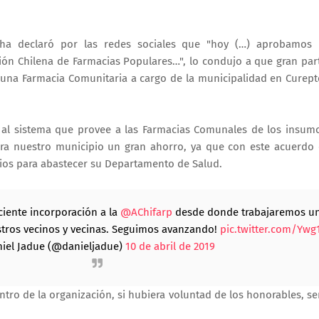
ha declaró por las redes sociales que "hoy (…) aprobamos 
ión Chilena de Farmacias Populares…", lo condujo a que gran par
una Farmacia Comunitaria a cargo de la municipalidad en Curept
n al sistema que provee a las Farmacias Comunales de los insum
ra nuestro municipio un gran ahorro, ya que con este acuerdo 
ios para abastecer su Departamento de Salud.
ciente incorporación a la
@AChifarp
desde donde trabajaremos un
stros vecinos y vecinas. Seguimos avanzando!
pic.twitter.com/Ywg
iel Jadue (@danieljadue)
10 de abril de 2019
tro de la organización, si hubiera voluntad de los honorables, se