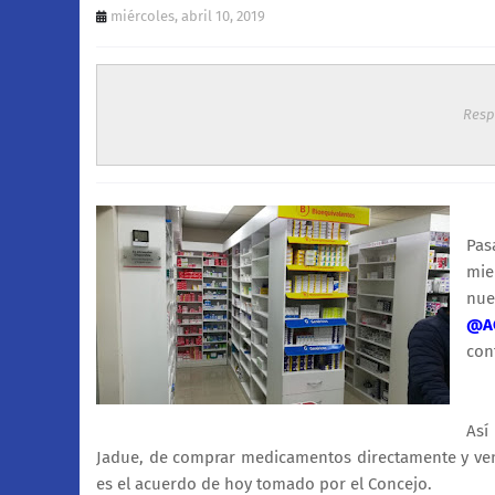
miércoles, abril 10, 2019
Resp
Pas
mie
nue
@AC
con
Así
Jadue, de comprar medicamentos directamente y ven
es el acuerdo de hoy tomado por el Concejo.