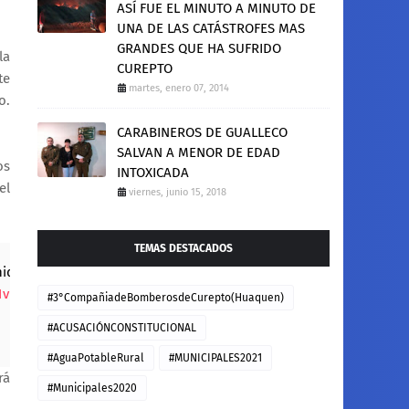
ASÍ FUE EL MINUTO A MINUTO DE
UNA DE LAS CATÁSTROFES MAS
GRANDES QUE HA SUFRIDO
la
CUREPTO
te
martes, enero 07, 2014
o.
CARABINEROS DE GUALLECO
SALVAN A MENOR DE EDAD
os
INTOXICADA
el
viernes, junio 15, 2018
TEMAS DESTACADOS
idos para
1vIU3Yg
#3°CompañiadeBomberosdeCurepto(Huaquen)
#ACUSACIÓNCONSTITUCIONAL
#AguaPotableRural
#MUNICIPALES2021
rá
#Municipales2020