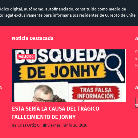
iódico digital, autónomo, autofinanciado, constituido como medio de
 legal exclusivamente para informar a los residentes de Curepto de Chile
Noticia Destacada
A
C
FALLECIDO
e
R
A
A
ESTA SERÍA LA CAUSA DEL TRÁGICO
FALLECIMIENTO DE JONNY
Criss Ortiz G.
viernes, junio 26, 2026