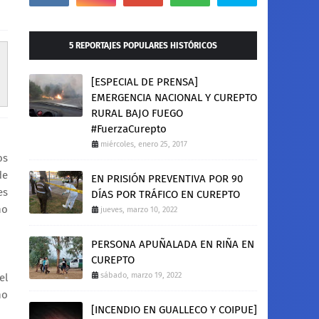
5 REPORTAJES POPULARES HISTÓRICOS
[ESPECIAL DE PRENSA]
EMERGENCIA NACIONAL Y CUREPTO
RURAL BAJO FUEGO
#FuerzaCurepto
miércoles, enero 25, 2017
os
de
EN PRISIÓN PREVENTIVA POR 90
es
DÍAS POR TRÁFICO EN CUREPTO
no
jueves, marzo 10, 2022
PERSONA APUÑALADA EN RIÑA EN
CUREPTO
sábado, marzo 19, 2022
el
no
[INCENDIO EN GUALLECO Y COIPUE]