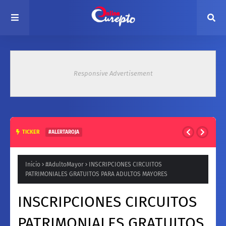
Responsive Advertisement
TICKER
#ALERTAROJA
HASTA 37° ESTE MARTES: EMITEN ALERTA ROJA POR ALTAS
TEMPERATURAS EN ZONA CENTRAL
Inicio
#AdultoMayor
INSCRIPCIONES CIRCUITOS
PATRIMONIALES GRATUITOS PARA ADULTOS MAYORES
INSCRIPCIONES CIRCUITOS
PATRIMONIALES GRATUITOS