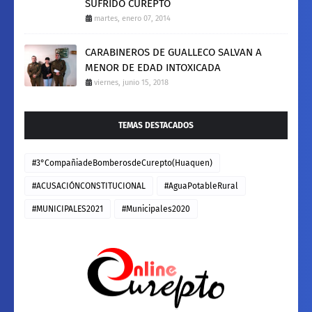
SUFRIDO CUREPTO
martes, enero 07, 2014
CARABINEROS DE GUALLECO SALVAN A
MENOR DE EDAD INTOXICADA
viernes, junio 15, 2018
TEMAS DESTACADOS
#3°CompañiadeBomberosdeCurepto(Huaquen)
#ACUSACIÓNCONSTITUCIONAL
#AguaPotableRural
#MUNICIPALES2021
#Municipales2020