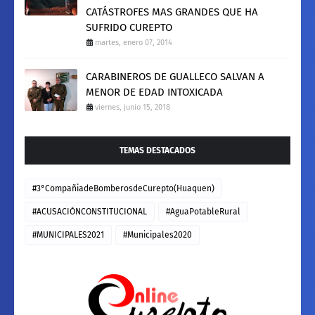
CATÁSTROFES MAS GRANDES QUE HA
SUFRIDO CUREPTO
martes, enero 07, 2014
CARABINEROS DE GUALLECO SALVAN A
MENOR DE EDAD INTOXICADA
viernes, junio 15, 2018
TEMAS DESTACADOS
#3°CompañiadeBomberosdeCurepto(Huaquen)
#ACUSACIÓNCONSTITUCIONAL
#AguaPotableRural
#MUNICIPALES2021
#Municipales2020