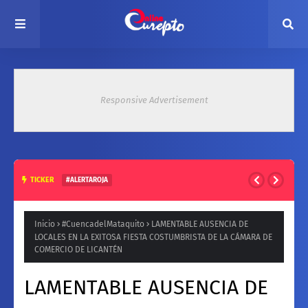
Responsive Advertisement
TICKER
#ALERTAROJA
HASTA 37° ESTE MARTES: EMITEN ALERTA ROJA POR ALTAS
TEMPERATURAS EN ZONA CENTRAL
Inicio
#CuencadelMataquito
LAMENTABLE AUSENCIA DE
LOCALES EN LA EXITOSA FIESTA COSTUMBRISTA DE LA CÁMARA DE
COMERCIO DE LICANTÉN
LAMENTABLE AUSENCIA DE