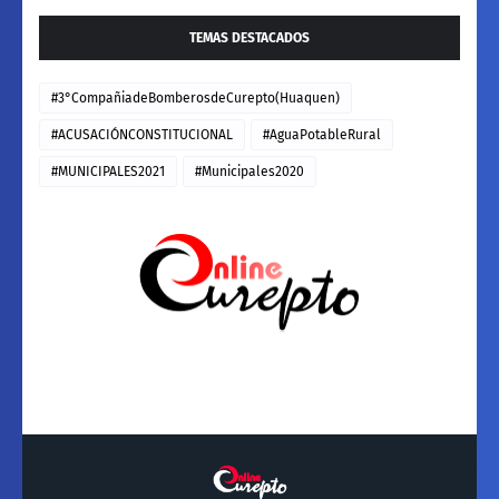
TEMAS DESTACADOS
#3°CompañiadeBomberosdeCurepto(Huaquen)
#ACUSACIÓNCONSTITUCIONAL
#AguaPotableRural
#MUNICIPALES2021
#Municipales2020