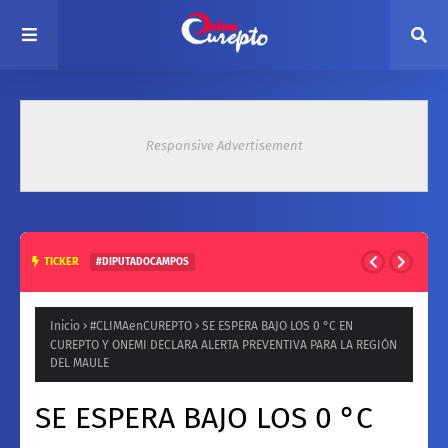
Responsive Advertisement
TICKER
#DIPUTADOCAMPOS
exDIPURADO Radical por Curepto Jaime Campos; "El
Gobierno de Boric es el más malo desde el retorno a la
Inicio
#CLIMAenCUREPTO
SE ESPERA BAJO LOS 0 °C EN
CUREPTO Y ONEMI DECLARA ALERTA PREVENTIVA PARA LA REGIÓN
democracia"
DEL MAULE
SE ESPERA BAJO LOS 0 °C