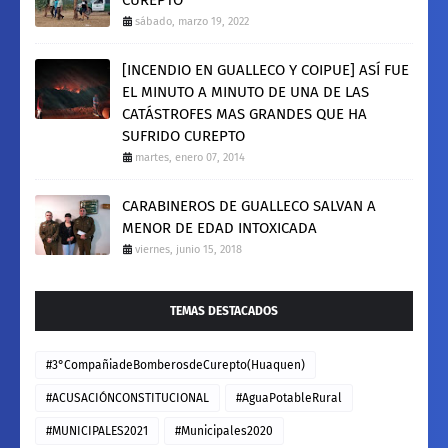
CUREPTO
sábado, marzo 19, 2022
[INCENDIO EN GUALLECO Y COIPUE] ASÍ FUE
EL MINUTO A MINUTO DE UNA DE LAS
CATÁSTROFES MAS GRANDES QUE HA
SUFRIDO CUREPTO
martes, enero 07, 2014
CARABINEROS DE GUALLECO SALVAN A
MENOR DE EDAD INTOXICADA
viernes, junio 15, 2018
TEMAS DESTACADOS
#3°CompañiadeBomberosdeCurepto(Huaquen)
#ACUSACIÓNCONSTITUCIONAL
#AguaPotableRural
#MUNICIPALES2021
#Municipales2020