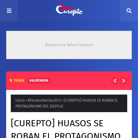
Responsive Advertisement
TICKER
#ALERTAROJA
HASTA 37° ESTE MARTES: EMITEN ALERTA ROJA POR ALTAS
TEMPERATURAS EN ZONA CENTRAL
Inicio
#FiestasPatrias2013
[CUREPTO] HUASOS SE ROBAN EL
PROTAGONISMO DEL DESFILE
[CUREPTO] HUASOS SE
ROBAN EL PROTAGONISMO