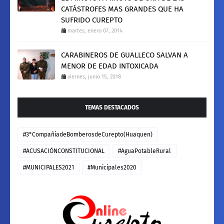
CATÁSTROFES MAS GRANDES QUE HA
SUFRIDO CUREPTO
martes, enero 07, 2014
CARABINEROS DE GUALLECO SALVAN A
MENOR DE EDAD INTOXICADA
viernes, junio 15, 2018
TEMAS DESTACADOS
#3°CompañiadeBomberosdeCurepto(Huaquen)
#ACUSACIÓNCONSTITUCIONAL
#AguaPotableRural
#MUNICIPALES2021
#Municipales2020