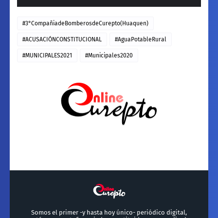
#3°CompañiadeBomberosdeCurepto(Huaquen)
#ACUSACIÓNCONSTITUCIONAL
#AguaPotableRural
#MUNICIPALES2021
#Municipales2020
Somos el primer -y hasta hoy único- periódico digital,