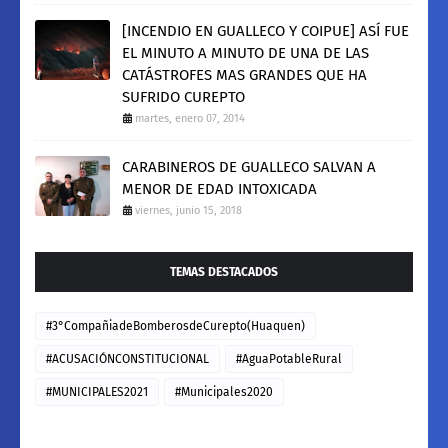
[INCENDIO EN GUALLECO Y COIPUE] ASÍ FUE
EL MINUTO A MINUTO DE UNA DE LAS
CATÁSTROFES MAS GRANDES QUE HA
SUFRIDO CUREPTO
martes, enero 07, 2014
CARABINEROS DE GUALLECO SALVAN A
MENOR DE EDAD INTOXICADA
viernes, junio 15, 2018
TEMAS DESTACADOS
#3°CompañiadeBomberosdeCurepto(Huaquen)
#ACUSACIÓNCONSTITUCIONAL
#AguaPotableRural
#MUNICIPALES2021
#Municipales2020