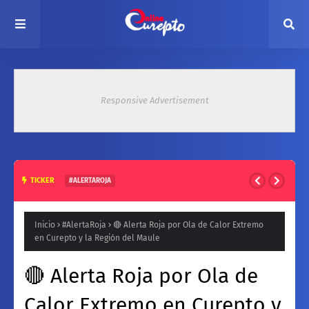
Responsive Advertisement
TICKER
#ALERTAROJA
HASTA 37° ESTE MARTES: EMITEN ALERTA ROJA POR ALTAS
TEMPERATURAS EN ZONA CENTRAL
Inicio
#AlertaRoja
🔴 Alerta Roja por Ola de Calor Extremo
en Curepto y la Región del Maule
🔴 Alerta Roja por Ola de
Calor Extremo en Curepto y