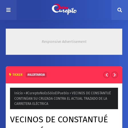
Responsive Advertisement
TICKER
#ALERTAROJA
HASTA 37° ESTE MARTES: EMITEN ALERTA ROJA POR ALTAS
TEMPERATURAS EN ZONA CENTRAL
Inicio
#CureptoNoEsSóloElPueblo
VECINOS DE CONSTANTUÉ
CONTINÚAN SU CRUZADA CONTRA EL ACTUAL TRAZADO DE LA
CARRETERA ELÉCTRICA
VECINOS DE CONSTANTUÉ