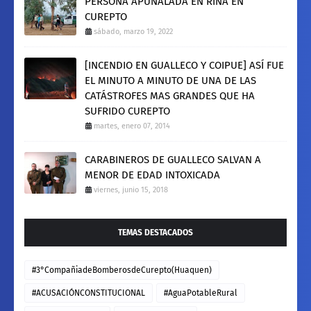
PERSONA APUÑALADA EN RIÑA EN
CUREPTO
sábado, marzo 19, 2022
[INCENDIO EN GUALLECO Y COIPUE] ASÍ FUE
EL MINUTO A MINUTO DE UNA DE LAS
CATÁSTROFES MAS GRANDES QUE HA
SUFRIDO CUREPTO
martes, enero 07, 2014
CARABINEROS DE GUALLECO SALVAN A
MENOR DE EDAD INTOXICADA
viernes, junio 15, 2018
TEMAS DESTACADOS
#3°CompañiadeBomberosdeCurepto(Huaquen)
#ACUSACIÓNCONSTITUCIONAL
#AguaPotableRural