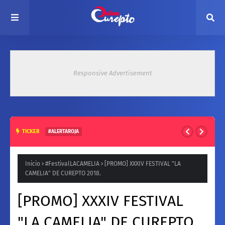
Responsive Advertisement
TICKER
#ALERTAROJA
HASTA 37° ESTE MARTES: EMITEN ALERTA ROJA POR ALTAS
TEMPERATURAS EN ZONA CENTRAL
Inicio
#FestivalLACAMELIA
[PROMO] XXXIV FESTIVAL "LA
CAMELIA" DE CUREPTO 2018.
[PROMO] XXXIV FESTIVAL
"LA CAMELIA" DE CUREPTO