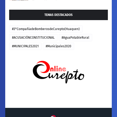
TEMAS DESTACADOS
#3°CompañiadeBomberosdeCurepto(Huaquen)
#ACUSACIÓNCONSTITUCIONAL
#AguaPotableRural
#MUNICIPALES2021
#Municipales2020