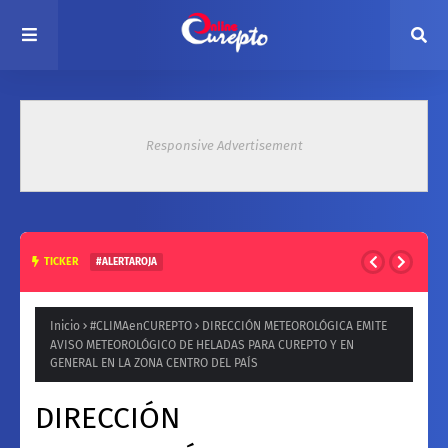
Responsive Advertisement
TICKER
#DIPUTADOCAMPOS
exDIPURADO Radical por Curepto Jaime Campos; "El
Gobierno de Boric es el más malo desde el retorno a la
Inicio
#CLIMAenCUREPTO
DIRECCIÓN METEOROLÓGICA EMITE
AVISO METEOROLÓGICO DE HELADAS PARA CUREPTO Y EN
democracia"
GENERAL EN LA ZONA CENTRO DEL PAÍS
DIRECCIÓN