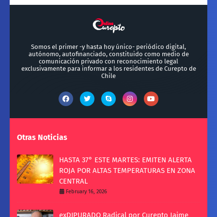
Somos el primer -y hasta hoy único- periódico digital,
autónomo, autofinanciado, constituido como medio de
comunicación privado con reconocimiento legal
exclusivamente para informar a los residentes de Curepto de
Chile
Otras Noticias
HASTA 37° ESTE MARTES: EMITEN ALERTA
ROJA POR ALTAS TEMPERATURAS EN ZONA
CENTRAL
February 16, 2026
exDIPURADO Radical por Curepto Jaime