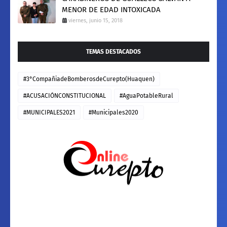
MENOR DE EDAD INTOXICADA
viernes, junio 15, 2018
TEMAS DESTACADOS
#3°CompañiadeBomberosdeCurepto(Huaquen)
#ACUSACIÓNCONSTITUCIONAL
#AguaPotableRural
#MUNICIPALES2021
#Municipales2020