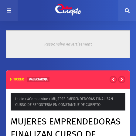
Responsive Advertisement
TICKER
#ALERTAROJA
HASTA 37° ESTE MARTES: EMITEN ALERTA ROJA POR ALTAS
TEMPERATURAS EN ZONA CENTRAL
Inicio
#Constantue
MUJERES EMPRENDEDORAS FINALIZAN
CURSO DE REPOSTERÍA EN CONSTANTUÉ DE CUREPTO
MUJERES EMPRENDEDORAS
FINALIZAN CURSO DE