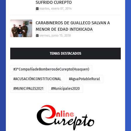
SUFRIDO CUREPTO
martes, enero 07, 2014
CARABINEROS DE GUALLECO SALVAN A
MENOR DE EDAD INTOXICADA
viernes, junio 15, 2018
TEMAS DESTACADOS
#3°CompañiadeBomberosdeCurepto(Huaquen)
#ACUSACIÓNCONSTITUCIONAL
#AguaPotableRural
#MUNICIPALES2021
#Municipales2020