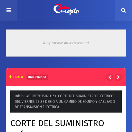
Responsive Advertisement
TICKER
#ALERTAROJA
HASTA 37° ESTE MARTES: EMITEN ALERTA ROJA POR ALTAS
TEMPERATURAS EN ZONA CENTRAL
Inicio
#CUREPTOSINLUZ
CORTE DEL SUMINISTRO ELÉCTRICO
DEL VIERNES 28 SE DEBIÓ A UN CAMBIO DE EQUIPO Y CABLEADO
DE TRANSMISIÓN ELÉCTRICA
CORTE DEL SUMINISTRO